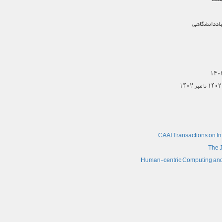
اددانشگاهی
CAAI Transactions on In
The J
Human-centric Computing and 