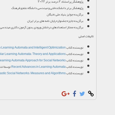
پژوهشگر پراستناد 2 درصد برتر 2022
پژوهشگر برتر دانشکده فنی و مهندسی دانشگاه علم و فرهنگ
برگزیده جوایز بنیاد ملی نخبگان
برگزیده جایزه جشنواره پایان نامه های برتر ایران
برگزیده ممتاز استعدادهای درخشان ورودی بدون آزمون دکتری مهندسی کا
تالیفات اصلی
نویسنده کتاب
 Learning Automata and Intelligent Optimization
نویسنده کتاب
ular Learning Automata: Theory and Applications
نویسنده کتاب
earning Automata Approach for Social Networks
نویسنده کتاب
Recent Advances in Learning Automata
توسط انت
نویسنده کتاب
astic Social Networks: Measures and Algorithms