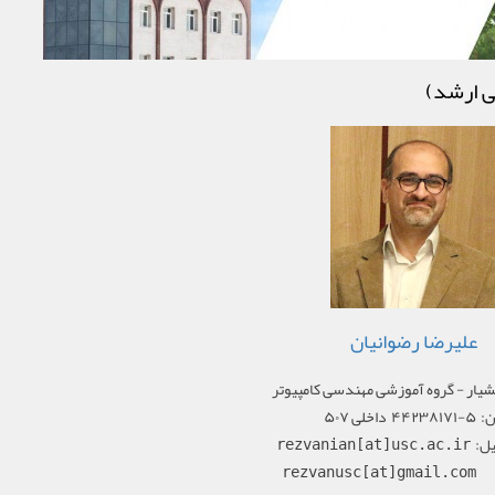
ی ارشد)
علیرضا رضوانیان
شیار - گروه آموزشی مهندسی کامپیوتر
۴۴۲۳ داخلی ۵۰۷
یل:
rezvanian[at]usc.ac.ir
rezvanusc[at