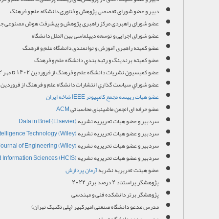
دبیر و عضو شورای تخصصی پژوهش و فناوری دانشگاه علم و فرهنگ
عضو شورای راهبردی مرکز راهبری پژوهش و پیشرفت هوش مصنوعی جه
عضو شورای اجرایی و توسعه دیپلماسی بین الملل دانشگاه
عضو کمیته راهبری آموزش و توانمندی دانشگاه علم و فرهنگ
عضو كميته برندينگ و رتبه بندي دانشگاه علم و فرهنگ
عضو کميسيون نشريات دانشگاه علم و فرهنگ از فروردین 1402 تا مهر 1402
عضو شوراي سياست گذاري انتشارات دانشگاه علم و فرهنگ از فروردین 1402 تا مهر 1402
عضو هیات رییسه مجمع کامپیوتر IEEE شاخه ایران
عضو حرفه ای انجمن ماشینهای محاسباتی
ACM
سردبیر و عضو هیات تحریریه نشریه
Data in Brief (Elsevier)
سردبیر و عضو هیات تحریریه نشریه
telligence Technology (Wiley)
سردبیر و عضو هیات تحریریه نشریه
ournal of Engineering (Wiley)
سردبیر و عضو هیات تحریریه نشریه
Information Sciences (HCIS)
عضو هیئت تحریریه نشریه
آرمان پردازش
پژوهشگر پراستناد 2 درصد برتر 2022
پژوهشگر برتر دانشکده فنی و مهندسی
مدرس مدعو دانشگاه صنعتی امیرکبیر (پلی تکنیک تهران)
مدرس مدعو دانشگاه تهران