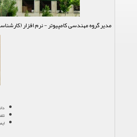
مدير گروه مهندسی کامپیوتر - نرم افزار (کارشناس
دان
تلفن: ۵-۸۱۷۱
ایم
]gmail.com