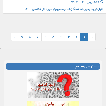
31 شهریور 1401 - 23:06
قابل توجه پذیرفته شدگان نهایی کامپیوتر دوره کارشناسی 1401
»
9
8
7
6
5
4
3
2
1
«
دسترسی سریع