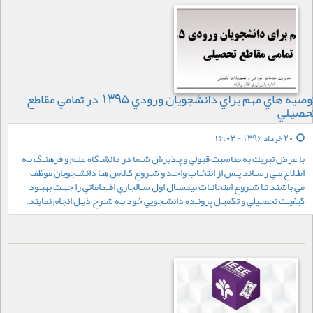
توصيه هاي مهم براي دانشجويان ورودي 1395 در تمامي مقاطع
حصيلي
20 خرداد 1396 - 16:03
با عرض تبريك به مناسبت قبولي و پـذيرش شـما در دانشـگاه علـم و فرهنـگ بـه
اطـلاع مـي رسـاند پـس از انتخـاب واحـد و شـروع كـلاس هـا دانشـجويان موظف
مي باشند تـا شـروع امتحانـات نيمسـال اول سـالجاري اقـداماتي را جهـت بهبـود
كيفيـت تحصـيلي و تكميـل پرونـده دانشـجويي خود بـه شـرح ذيـل انجام نمايند.